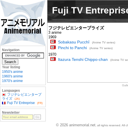
Fuji TV Entrepris
フジテレビエンタープライズ
3 anime
1969
Sobakasu Pucchî
(Anime TV series)
Pinchi to Panchi
(Anime TV series)
Navigation
1970
Itazura Tenshi Chippo-chan
(Anime TV ser
Year listing
1950's anime
1960's anime
1970's anime
Gall
Languages
フジテレビエンタープ
ライズ
(JA)
Fuji TV Entreprise
(FR)
Newsletter
© 2026 animemorial.net
, all rights reserved. Al