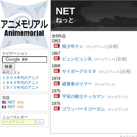
NET
ねっと
全6作品
1963
狼少年ケン
[企画]
(テレビアニメ)
1967
ナビゲーション
ピュンピュン丸
[企画]
(テレビアニメ)
1968
サイボーグ００９
[企画]
(テレビアニメ)
年代リスト
１９５０年代のアニメ
1974
１９６０年代のアニメ
破裏拳ポリマー
(テレビアニメ)
１９７０年代のアニメ
1975
宇宙の騎士テッカマン
(テレビアニメ)
言語
NET
(EN)
1976
NET
(FR)
ゴワッパー５ゴーダム
(テレビアニメ)
ニュースレター
ギャラリー