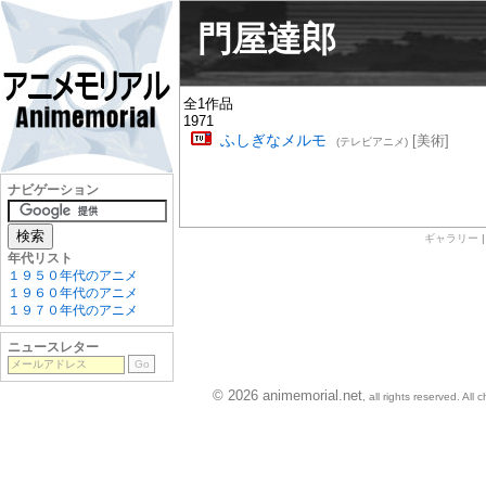
門屋達郎
全1作品
1971
ふしぎなメルモ
[美術]
(テレビアニメ)
ナビゲーション
ギャラリー
年代リスト
１９５０年代のアニメ
１９６０年代のアニメ
１９７０年代のアニメ
ニュースレター
© 2026 animemorial.net
, all rights reserved. Al