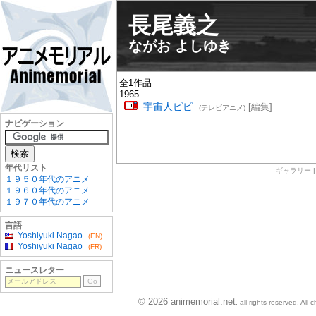
長尾義之
ながお よしゆき
全1作品
1965
宇宙人ピピ
[編集]
(テレビアニメ)
ナビゲーション
年代リスト
ギャラリー
１９５０年代のアニメ
１９６０年代のアニメ
１９７０年代のアニメ
言語
Yoshiyuki Nagao
(EN)
Yoshiyuki Nagao
(FR)
ニュースレター
© 2026 animemorial.net
, all rights reserved. Al