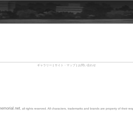
ギャラリー
|
サイト・マップ
|
お問い合わせ
emorial.net
, all rights reserved. All characters, trademarks and brands are property of their re