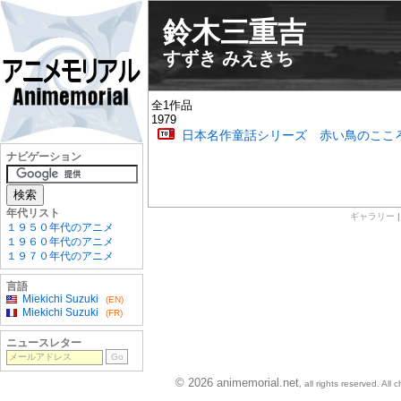
鈴木三重吉
すずき みえきち
全1作品
1979
日本名作童話シリーズ 赤い鳥のここ
ナビゲーション
年代リスト
ギャラリー
１９５０年代のアニメ
１９６０年代のアニメ
１９７０年代のアニメ
言語
Miekichi Suzuki
(EN)
Miekichi Suzuki
(FR)
ニュースレター
© 2026 animemorial.net
, all rights reserved. Al