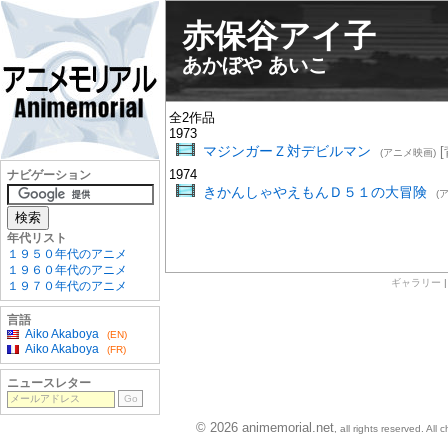
赤保谷アイ子
あかぼや あいこ
全2作品
1973
マジンガーＺ対デビルマン
[
(アニメ映画)
1974
ナビゲーション
きかんしゃやえもんＤ５１の大冒険
(
年代リスト
１９５０年代のアニメ
１９６０年代のアニメ
ギャラリー
１９７０年代のアニメ
言語
Aiko Akaboya
(EN)
Aiko Akaboya
(FR)
ニュースレター
© 2026 animemorial.net
, all rights reserved. Al