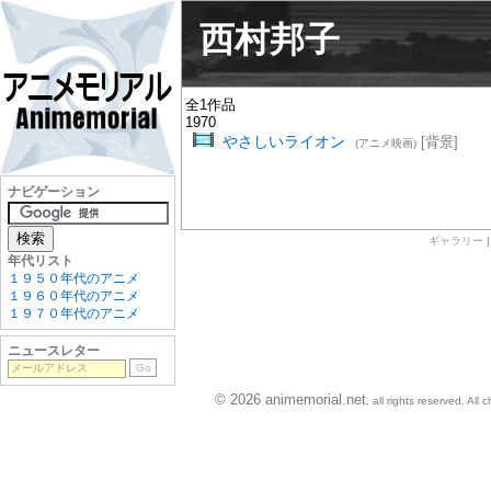
西村邦子
全1作品
1970
やさしいライオン
[背景]
(アニメ映画)
ナビゲーション
ギャラリー
年代リスト
１９５０年代のアニメ
１９６０年代のアニメ
１９７０年代のアニメ
ニュースレター
© 2026 animemorial.net
, all rights reserved. Al