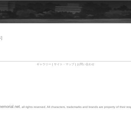
]
ギャラリー
|
サイト・マップ
|
お問い合わせ
emorial.net
, all rights reserved. All characters, trademarks and brands are property of their re