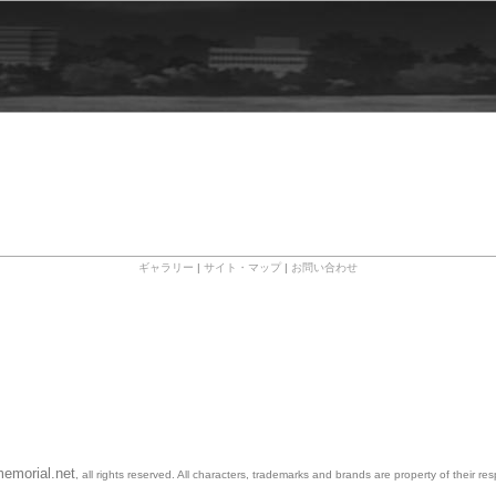
ギャラリー
|
サイト・マップ
|
お問い合わせ
emorial.net
, all rights reserved. All characters, trademarks and brands are property of their re