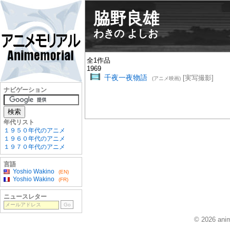
脇野良雄
わきの よしお
全1作品
1969
千夜一夜物語
[実写撮影]
(アニメ映画)
ナビゲーション
年代リスト
１９５０年代のアニメ
１９６０年代のアニメ
１９７０年代のアニメ
言語
Yoshio Wakino
(EN)
Yoshio Wakino
(FR)
ニュースレター
© 2026 anim