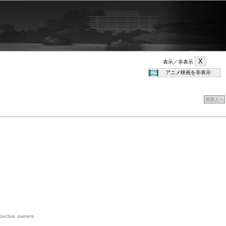
表示／非表示
画面上へ
spective owners.