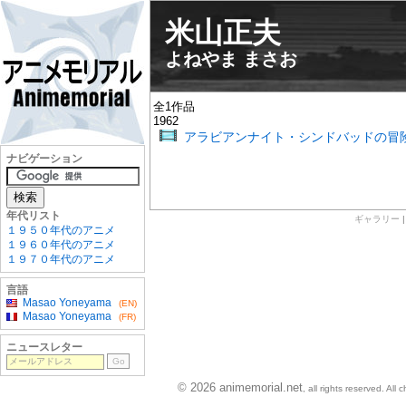
米山正夫
よねやま まさお
全1作品
1962
アラビアンナイト・シンドバッドの冒
ナビゲーション
年代リスト
ギャラリー
１９５０年代のアニメ
１９６０年代のアニメ
１９７０年代のアニメ
言語
Masao Yoneyama
(EN)
Masao Yoneyama
(FR)
ニュースレター
© 2026 animemorial.net
, all rights reserved. Al