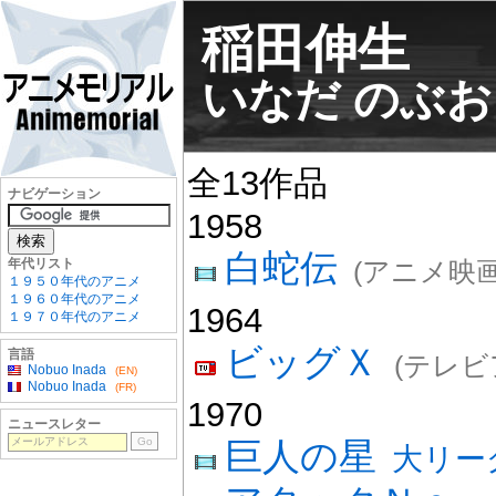
稲田伸生
いなだ のぶお
全13作品
ナビゲーション
1958
白蛇伝
年代リスト
(アニメ映画
１９５０年代のアニメ
１９６０年代のアニメ
1964
１９７０年代のアニメ
ビッグＸ
言語
(テレビ
Nobuo Inada
(EN)
Nobuo Inada
(FR)
1970
ニュースレター
巨人の星
大リー