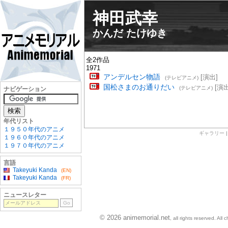
神田武幸
かんだ たけゆき
全2作品
1971
アンデルセン物語
[演出]
(テレビアニメ)
国松さまのお通りだい
[演出
(テレビアニメ)
ナビゲーション
年代リスト
１９５０年代のアニメ
ギャラリー
１９６０年代のアニメ
１９７０年代のアニメ
言語
Takeyuki Kanda
(EN)
Takeyuki Kanda
(FR)
ニュースレター
© 2026 animemorial.net
, all rights reserved. Al