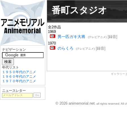
番町スタジオ
全2作品
1969
男一匹ガキ大将
[録音]
(テレビアニメ)
1970
のらくろ
[録音]
(テレビアニメ)
ナビゲーション
年代リスト
１９５０年代のアニメ
ギャラリー
１９６０年代のアニメ
１９７０年代のアニメ
ニュースレター
© 2026 animemorial.net
, all rights reserved. Al