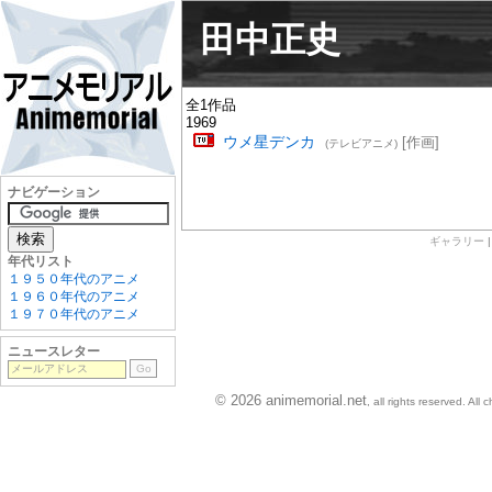
田中正史
全1作品
1969
ウメ星デンカ
[作画]
(テレビアニメ)
ナビゲーション
ギャラリー
年代リスト
１９５０年代のアニメ
１９６０年代のアニメ
１９７０年代のアニメ
ニュースレター
© 2026 animemorial.net
, all rights reserved. Al