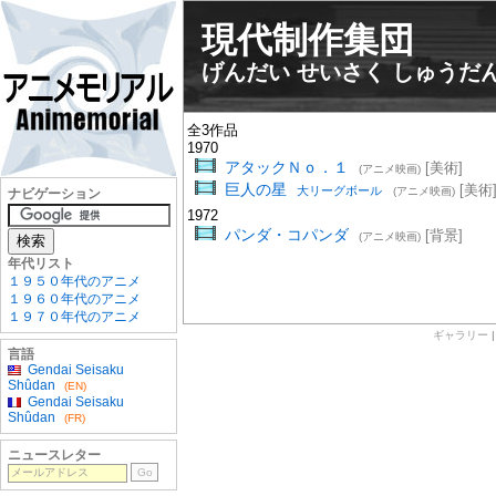
現代制作集団
げんだい せいさく しゅうだ
全3作品
1970
アタックＮｏ．１
[美術]
(アニメ映画)
巨人の星
[美術
大リーグボール
(アニメ映画)
ナビゲーション
1972
パンダ・コパンダ
[背景]
(アニメ映画)
年代リスト
１９５０年代のアニメ
１９６０年代のアニメ
１９７０年代のアニメ
ギャラリー
言語
Gendai Seisaku
Shûdan
(EN)
Gendai Seisaku
Shûdan
(FR)
ニュースレター