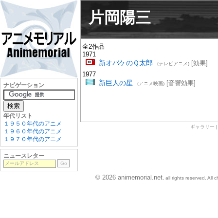
片岡陽三
全2作品
1971
新オバケのＱ太郎
[効果]
(テレビアニメ)
1977
新巨人の星
[音響効果]
(アニメ映画)
ナビゲーション
年代リスト
１９５０年代のアニメ
ギャラリー
１９６０年代のアニメ
１９７０年代のアニメ
ニュースレター
© 2026 animemorial.net
, all rights reserved. Al