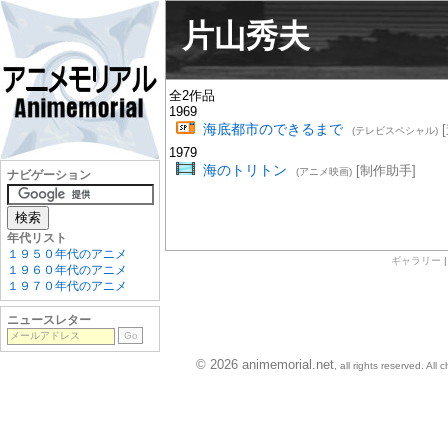
片山秀夫
全2作品
1969
海底都市のできるまで
[
(テレビスペシャル)
1979
海のトリトン
[制作助手]
(アニメ映画)
ナビゲーション
年代リスト
１９５０年代のアニメ
ギャラリー
１９６０年代のアニメ
１９７０年代のアニメ
ニュースレター
© 2026 animemorial.net
, all rights reserved. Al