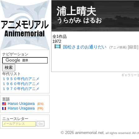
浦上晴夫
うらがみ はるお
全1作品
1972
国松さまのお通りだい
[録音]
(アニメ映画)
ナビゲーション
年代リスト
ギャラリー
１９５０年代のアニメ
１９６０年代のアニメ
１９７０年代のアニメ
言語
Haruo Uragawa
(EN)
Haruo Uragawa
(FR)
ニュースレター
© 2026 animemorial.net
, all rights reserved. Al