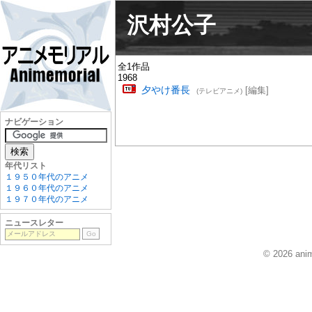
沢村公子
全1作品
1968
夕やけ番長
[編集]
(テレビアニメ)
ナビゲーション
年代リスト
１９５０年代のアニメ
１９６０年代のアニメ
１９７０年代のアニメ
ニュースレター
© 2026 anim