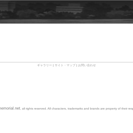
ギャラリー
|
サイト・マップ
|
お問い合わせ
emorial.net
, all rights reserved. All characters, trademarks and brands are property of their re