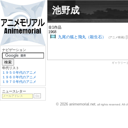
池野成
全1作品
1968
九尾の狐と飛丸（殺生石）
[
(アニメ映画)
ナビゲーション
ギャラリー
年代リスト
１９５０年代のアニメ
１９６０年代のアニメ
１９７０年代のアニメ
ニュースレター
© 2026 animemorial.net
, all rights reserved. Al