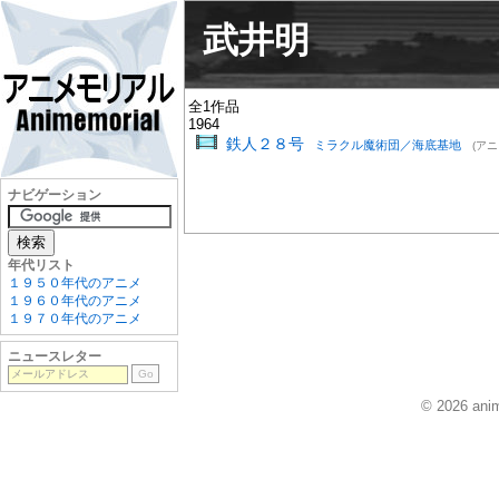
武井明
全1作品
1964
鉄人２８号
ミラクル魔術団／海底基地
(アニ
ナビゲーション
年代リスト
１９５０年代のアニメ
１９６０年代のアニメ
１９７０年代のアニメ
ニュースレター
© 2026 anim