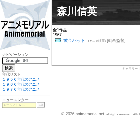
森川信英
全1作品
1967
黄金バット
[動画監督]
(アニメ映画)
ナビゲーション
ギャラリー
年代リスト
１９５０年代のアニメ
１９６０年代のアニメ
１９７０年代のアニメ
ニュースレター
© 2026 animemorial.net
, all rights reserved. Al