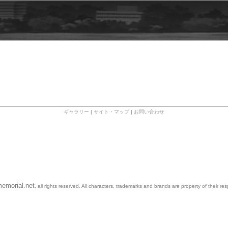
ギャラリー
|
サイト・マップ
|
お問い合わせ
emorial.net
, all rights reserved. All characters, trademarks and brands are property of their re