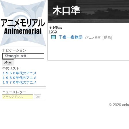
木口準
全1作品
1969
千夜一夜物語
[動画]
(アニメ映画)
ナビゲーション
年代リスト
１９５０年代のアニメ
１９６０年代のアニメ
１９７０年代のアニメ
ニュースレター
© 2026 anim