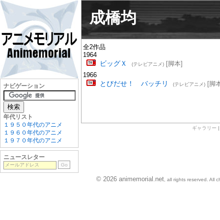
成橋均
全2作品
1964
ビッグＸ
[脚本]
(テレビアニメ)
1966
とびだせ！ バッチリ
[脚本
(テレビアニメ)
ナビゲーション
年代リスト
１９５０年代のアニメ
ギャラリー
１９６０年代のアニメ
１９７０年代のアニメ
ニュースレター
© 2026 animemorial.net
, all rights reserved. Al