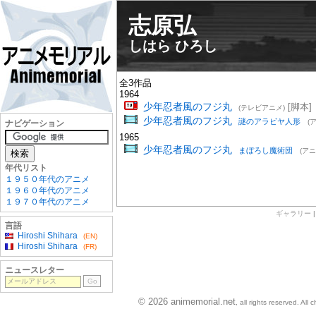
志原弘
しはら ひろし
全3作品
1964
少年忍者風のフジ丸
[脚本]
(テレビアニメ)
少年忍者風のフジ丸
謎のアラビヤ人形
(
ナビゲーション
1965
少年忍者風のフジ丸
まぼろし魔術団
(ア
年代リスト
１９５０年代のアニメ
１９６０年代のアニメ
１９７０年代のアニメ
ギャラリー
言語
Hiroshi Shihara
(EN)
Hiroshi Shihara
(FR)
ニュースレター
© 2026 animemorial.net
, all rights reserved. Al