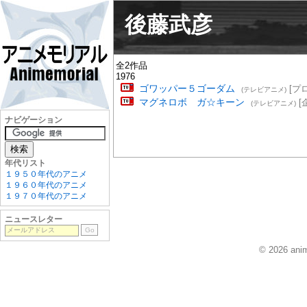
後藤武彦
全2作品
1976
ゴワッパー５ゴーダム
[プ
(テレビアニメ)
マグネロボ ガ☆キーン
[
(テレビアニメ)
ナビゲーション
年代リスト
１９５０年代のアニメ
１９６０年代のアニメ
１９７０年代のアニメ
ニュースレター
© 2026 anim