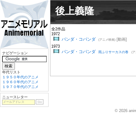
後上義隆
全2作品
1972
パンダ・コパンダ
[動画]
(アニメ映画)
1973
パンダ・コパンダ
雨ふりサーカスの巻
(
ナビゲーション
年代リスト
１９５０年代のアニメ
１９６０年代のアニメ
１９７０年代のアニメ
ニュースレター
© 2026 anim