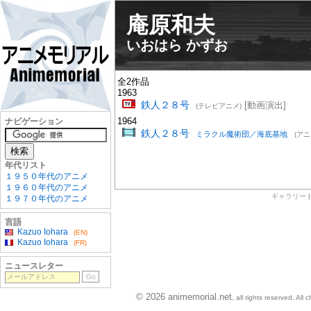
庵原和夫
いおはら かずお
全2作品
1963
鉄人２８号
[動画演出]
(テレビアニメ)
1964
ナビゲーション
鉄人２８号
ミラクル魔術団／海底基地
(アニ
年代リスト
１９５０年代のアニメ
１９６０年代のアニメ
ギャラリー
１９７０年代のアニメ
言語
Kazuo Iohara
(EN)
Kazuo Iohara
(FR)
ニュースレター
© 2026 animemorial.net
, all rights reserved. Al