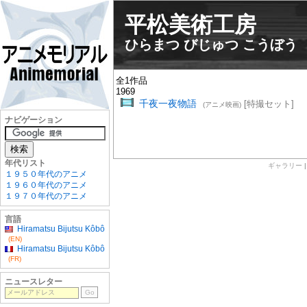
平松美術工房
ひらまつ びじゅつ こうぼう
全1作品
1969
千夜一夜物語
[特撮セット]
(アニメ映画)
ナビゲーション
年代リスト
ギャラリー
１９５０年代のアニメ
１９６０年代のアニメ
１９７０年代のアニメ
言語
Hiramatsu Bijutsu Kôbô
(EN)
Hiramatsu Bijutsu Kôbô
(FR)
ニュースレター