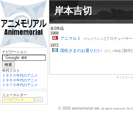
岸本吉切
全2作品
1968
アニマル１
[プロデューサー
(テレビアニメ)
1972
国松さまのお通りだい
[製作]
(アニメ映画)
ナビゲーション
年代リスト
１９５０年代のアニメ
ギャラリー
１９６０年代のアニメ
１９７０年代のアニメ
ニュースレター
© 2026 animemorial.net
, all rights reserved. Al