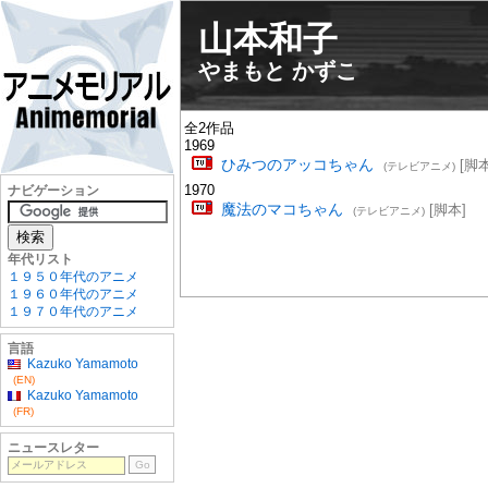
山本和子
やまもと かずこ
全2作品
1969
ひみつのアッコちゃん
[脚本
(テレビアニメ)
1970
ナビゲーション
魔法のマコちゃん
[脚本]
(テレビアニメ)
年代リスト
１９５０年代のアニメ
１９６０年代のアニメ
１９７０年代のアニメ
言語
Kazuko Yamamoto
(EN)
Kazuko Yamamoto
(FR)
ニュースレター