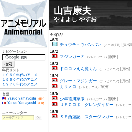
山吉康夫
やまよし やすお
全8作品
1970
チュウチュウバンバン
[演出
(アニメ映画)
1972
ナビゲーション
マジンガーＺ
[演出]
(テレビアニメ)
1973
ドロロンえん魔くん
[演出]
(テレビアニメ)
年代リスト
１９５０年代のアニメ
1974
１９６０年代のアニメ
グレートマジンガー
[演出]
(テレビアニメ)
１９７０年代のアニメ
カリメロ
[演出]
(テレビアニメ)
1975
言語
Yasuo Yamayoshi
少年徳川家康
[演出]
(EN)
(テレビアニメ)
Yasuo Yamayoshi
(FR)
ＵＦＯロボ グレンダイザー
(テレビアニ
1978
ニュースレター
ＳＦ西遊記 スタージンガー
(テレビアニ