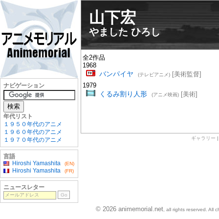
山下宏
やました ひろし
全2作品
1968
バンパイヤ
[美術監督]
(テレビアニメ)
1979
ナビゲーション
くるみ割り人形
[美術]
(アニメ映画)
年代リスト
１９５０年代のアニメ
１９６０年代のアニメ
ギャラリー
１９７０年代のアニメ
言語
Hiroshi Yamashita
(EN)
Hiroshi Yamashita
(FR)
ニュースレター
© 2026 animemorial.net
, all rights reserved. Al