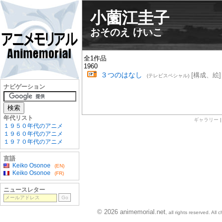
小薗江圭子
おそのえ けいこ
全1作品
1960
３つのはなし
[構成、絵]
(テレビスペシャル)
ナビゲーション
年代リスト
ギャラリー
１９５０年代のアニメ
１９６０年代のアニメ
１９７０年代のアニメ
言語
Keiko Osonoe
(EN)
Keiko Osonoe
(FR)
ニュースレター
© 2026 animemorial.net
, all rights reserved. Al