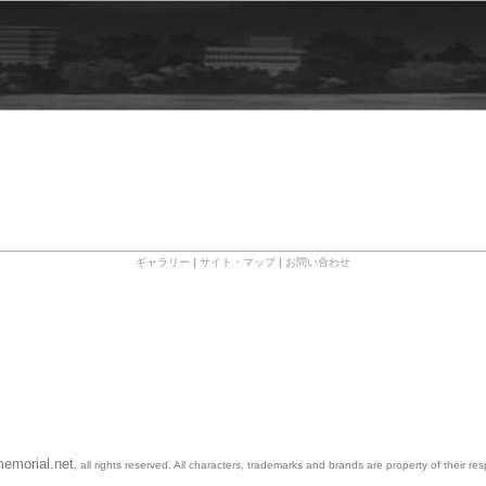
ギャラリー
|
サイト・マップ
|
お問い合わせ
emorial.net
, all rights reserved. All characters, trademarks and brands are property of their re