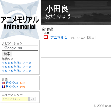
小田良
おだ りょう
全1作品
1968
アニマル１
[演出]
(テレビアニメ)
ナビゲーション
年代リスト
１９５０年代のアニメ
１９６０年代のアニメ
１９７０年代のアニメ
言語
Ryô Oda
(EN)
Ryô Oda
(FR)
ニュースレター
© 2026 anim