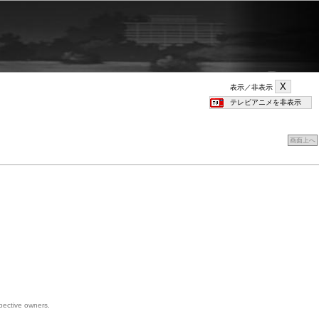
表示／非表示
画面上へ
spective owners.