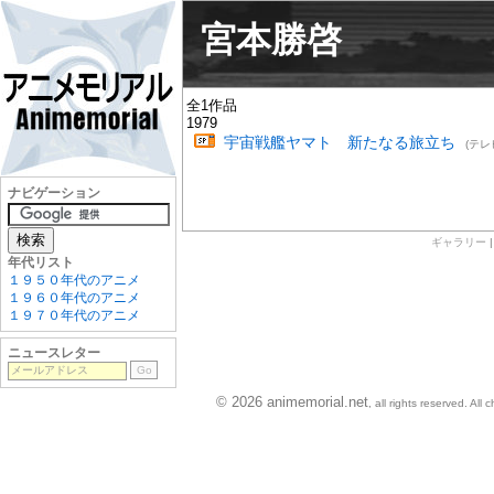
宮本勝啓
全1作品
1979
宇宙戦艦ヤマト 新たなる旅立ち
(テレ
ナビゲーション
ギャラリー
年代リスト
１９５０年代のアニメ
１９６０年代のアニメ
１９７０年代のアニメ
ニュースレター
© 2026 animemorial.net
, all rights reserved. Al