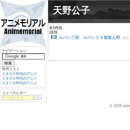
天野公子
全1作品
1978
ルパン三世 ルパンＶＳ複製人間
(アニ
ナビゲーション
年代リスト
１９５０年代のアニメ
１９６０年代のアニメ
１９７０年代のアニメ
ニュースレター
© 2026 anim