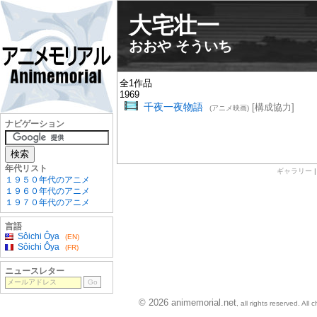
大宅壮一
おおや そういち
全1作品
1969
千夜一夜物語
[構成協力]
(アニメ映画)
ナビゲーション
年代リスト
ギャラリー
１９５０年代のアニメ
１９６０年代のアニメ
１９７０年代のアニメ
言語
Sôichi Ôya
(EN)
Sôichi Ôya
(FR)
ニュースレター
© 2026 animemorial.net
, all rights reserved. Al