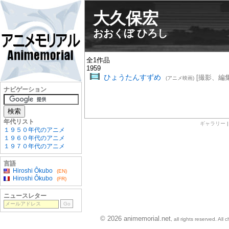
大久保宏
おおくぼ ひろし
全1作品
1959
ひょうたんすずめ
[撮影、編集
(アニメ映画)
ナビゲーション
年代リスト
ギャラリー
１９５０年代のアニメ
１９６０年代のアニメ
１９７０年代のアニメ
言語
Hiroshi Ôkubo
(EN)
Hiroshi Ôkubo
(FR)
ニュースレター
© 2026 animemorial.net
, all rights reserved. Al