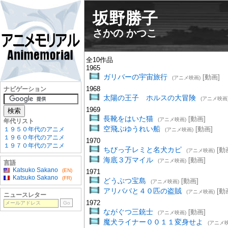
坂野勝子
さかの かつこ
全10作品
1965
ガリバーの宇宙旅行
[動画]
(アニメ映画)
1968
ナビゲーション
太陽の王子 ホルスの大冒険
(アニメ映画
1969
長靴をはいた猫
[動画]
(アニメ映画)
年代リスト
空飛ぶゆうれい船
[動画]
１９５０年代のアニメ
(アニメ映画)
１９６０年代のアニメ
1970
１９７０年代のアニメ
ちびっ子レミと名犬カピ
[動
(アニメ映画)
海底３万マイル
[動画]
(アニメ映画)
言語
Katsuko Sakano
(EN)
1971
Katsuko Sakano
(FR)
どうぶつ宝島
[動画]
(アニメ映画)
アリババと４０匹の盗賊
[動
(アニメ映画)
ニュースレター
1972
ながぐつ三銃士
[動画]
(アニメ映画)
魔犬ライナー００１１変身せよ
(アニメ映