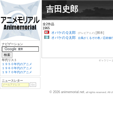
吉田史郎
全2作品
1965
オバケのＱ太郎
[脚本]
(テレビアニメ)
オバケのＱ太郎
台風がくるぞの巻／忍術修
ナビゲーション
年代リスト
ギャラリー
１９５０年代のアニメ
１９６０年代のアニメ
１９７０年代のアニメ
ニュースレター
© 2026 animemorial.net
, all rights reserved. Al