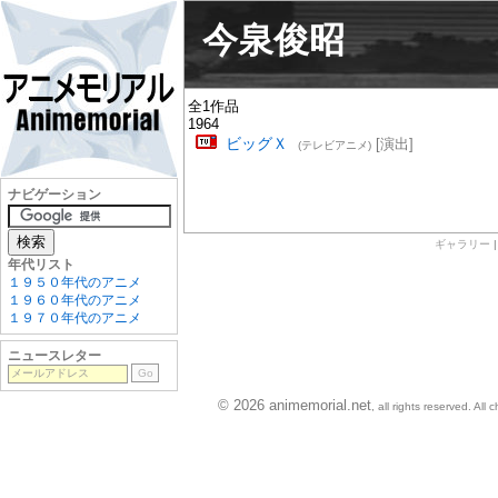
今泉俊昭
全1作品
1964
ビッグＸ
[演出]
(テレビアニメ)
ナビゲーション
ギャラリー
年代リスト
１９５０年代のアニメ
１９６０年代のアニメ
１９７０年代のアニメ
ニュースレター
© 2026 animemorial.net
, all rights reserved. Al