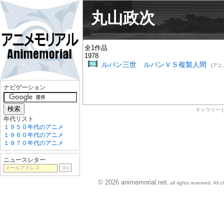
丸山政次
全1作品
1978
ルパン三世 ルパンＶＳ複製人間
(アニ
ナビゲーション
ギャラリー
年代リスト
１９５０年代のアニメ
１９６０年代のアニメ
１９７０年代のアニメ
ニュースレター
© 2026 animemorial.net
, all rights reserved. Al