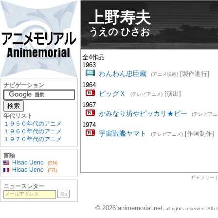
上野寿夫
うえの ひさお
全4作品
1963
わんわん忠臣蔵
[製作進行]
(アニメ映画)
1964
ナビゲーション
ビッグＸ
[演出]
(テレビアニメ)
1967
かみなり坊やピッカリ★ビー
(テレビアニ
年代リスト
１９５０年代のアニメ
1974
１９６０年代のアニメ
宇宙戦艦ヤマト
[作画制作]
(テレビアニメ)
１９７０年代のアニメ
言語
Hisao Ueno
(EN)
Hisao Ueno
(FR)
ギャラリー
ニュースレター
© 2026 animemorial.net
, all rights reserved. Al