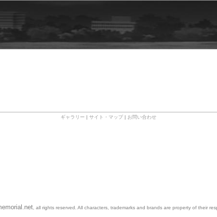
ギャラリー
|
サイト・マップ
|
お問い合わせ
emorial.net
, all rights reserved. All characters, trademarks and brands are property of their re