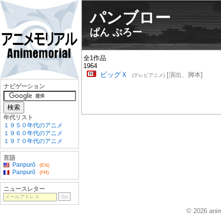
パンブロー
ぱん ぶろー
全1作品
1964
ビッグＸ
[演出、脚本]
(テレビアニメ)
ナビゲーション
年代リスト
１９５０年代のアニメ
１９６０年代のアニメ
１９７０年代のアニメ
言語
Panpurô
(EN)
Panpurô
(FR)
ニュースレター
© 2026 anim