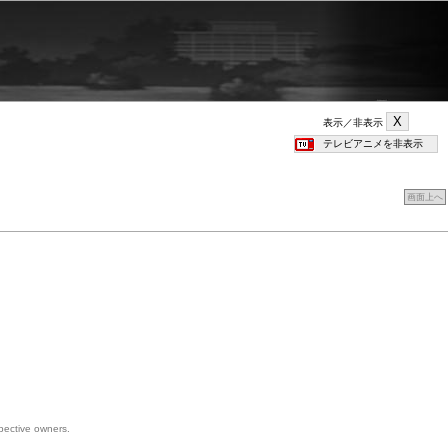
表示／非表示
画面上へ
spective owners.