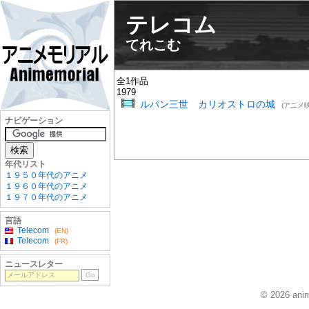
テレコム
てれこむ
全1作品
1979
ルパン三世 カリオストロの城
(アニメ映
ナビゲーション
年代リスト
１９５０年代のアニメ
１９６０年代のアニメ
１９７０年代のアニメ
言語
Telecom
(EN)
Telecom
(FR)
ニュースレター
© 2026 anim