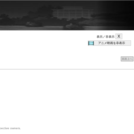
表示／非表示
画面上へ
spective owners.