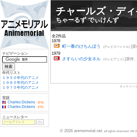
チャールズ・ディ
ちゃーるず でぃけんず
全2作品
1978
町一番のけちんぼう
[原
(テレビスペシャル)
1979
ナビゲーション
さすらいの少女ネル
[原作、
(テレビアニメ)
年代リスト
１９５０年代のアニメ
１９６０年代のアニメ
ギャラリー
１９７０年代のアニメ
言語
Charles Dickens
(EN)
Charles Dickens
(FR)
ニュースレター
© 2026 animemorial.net
, all rights reserved. Al