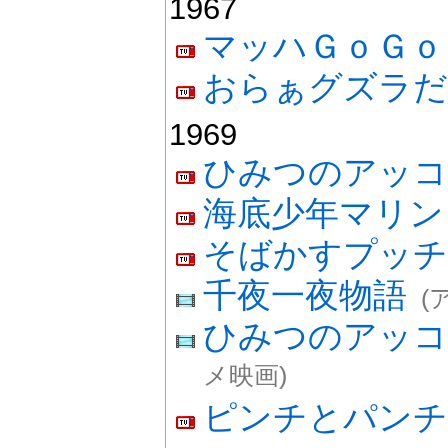
1967
マッハＧｏＧｏ
おらぁグズラだ
1969
ひみつのアッコ
海底少年マリン
そばかすプッチ
千夜一夜物語
(
ひみつのアッ
メ映画)
ピンチとパンチ