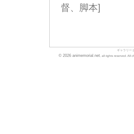
督、脚本]
ギャラリー
© 2026 animemorial.net
, all rights reserved. Al