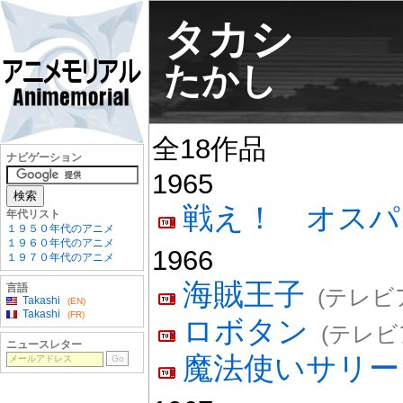
タカシ
たかし
全18作品
ナビゲーション
1965
戦え！ オスパ
年代リスト
１９５０年代のアニメ
１９６０年代のアニメ
1966
１９７０年代のアニメ
海賊王子
言語
(テレビ
Takashi
(EN)
Takashi
(FR)
ロボタン
(テレビ
ニュースレター
魔法使いサリー