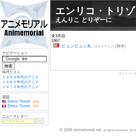
エンリコ・トリゾ
えんりこ とりぞーに
全1作品
1967
ピュンピュン丸
[脚本]
(テレビアニメ)
ナビゲーション
年代リスト
ギャラリー
１９５０年代のアニメ
１９６０年代のアニメ
１９７０年代のアニメ
言語
Enrico Trizoni
(EN)
Enrico Trizoni
(FR)
ニュースレター
© 2026 animemorial.net
, all rights reserved. Al